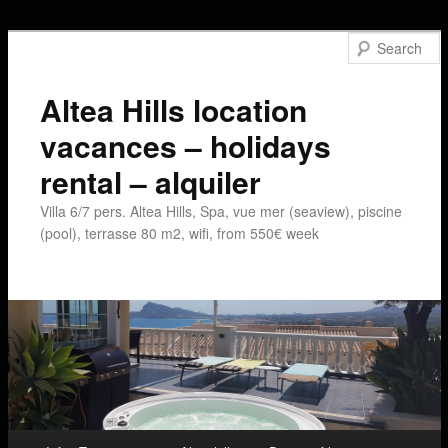
Altea Hills location
vacances – holidays
rental – alquiler
Villa 6/7 pers. Altea Hills, Spa, vue mer (seaview), piscine
(pool), terrasse 80 m2, wifi, from 550€ week
Main menu