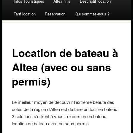
Infos Touristiques
Altea hills
Descriptif location
Skip to content
Tarif location
Réservation
Qui sommes-nous ?
Location de bateau à
Altea (avec ou sans
permis)
Le meilleur moyen de découvrir l’extrême beauté des
côtes de la région d’Altea est de faire un tour en bateau.
3 solutions s’offrent à vous : excursion en bateau,
location de bateau avec ou sans permis.