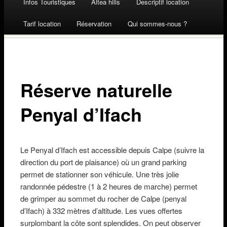
Infos Touristiques
Altea hills
Descriptif location
Skip to content
Tarif location
Réservation
Qui sommes-nous ?
Réserve naturelle
Penyal d’Ifach
Le Penyal d’Ifach est accessible depuis Calpe (suivre la
direction du port de plaisance) où un grand parking
permet de stationner son véhicule. Une très jolie
randonnée pédestre (1 à 2 heures de marche) permet
de grimper au sommet du rocher de Calpe (penyal
d’Ifach) à 332 mètres d’altitude. Les vues offertes
surplombant la côte sont splendides. On peut observer