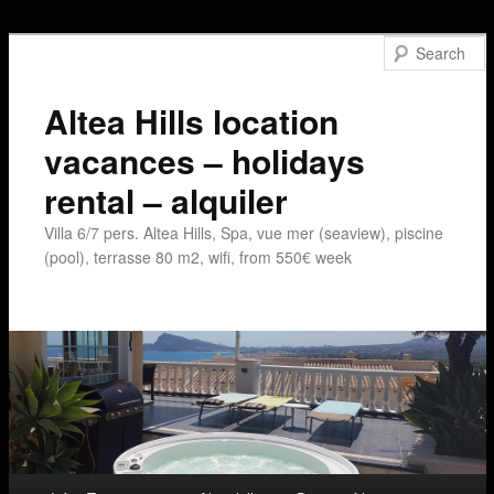
Altea Hills location
vacances – holidays
rental – alquiler
Villa 6/7 pers. Altea Hills, Spa, vue mer (seaview), piscine
(pool), terrasse 80 m2, wifi, from 550€ week
Main menu