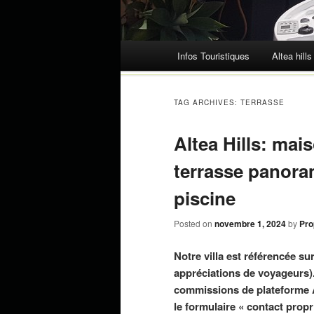
Main menu
Infos Touristiques
Altea hills
Skip to content
TAG ARCHIVES:
TERRASSE
Altea Hills: mai
terrasse panoram
piscine
Posted on
novembre 1, 2024
by
Pro
Notre villa est référencée su
appréciations de voyageurs)
commissions de plateforme A
le formulaire « contact propr