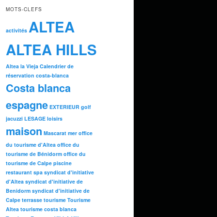
MOTS-CLEFS
ALTEA
activités
ALTEA HILLS
Altea la Vieja
Calendrier de
réservation
costa-blanca
Costa blanca
espagne
EXTERIEUR
golf
jacuzzi
LESAGE
loisirs
maison
Mascarat
mer
office
du tourisme d'Altea
office du
tourisme de Bénidorm
office du
tourisme de Calpe
piscine
restaurant
spa
syndicat d'initiative
d'Altea
syndicat d'initiative de
Benidorm
syndicat d'initiative de
Calpe
terrasse
tourisme
Tourisme
Altea
tourisme costa blanca