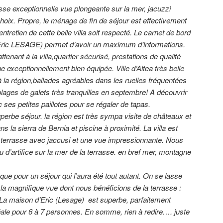
asse exceptionnelle vue plongeante sur la mer, jacuzzi
hoix. Propre, le ménage de fin de séjour est effectivement
ntretien de cette belle villa soit respecté. Le carnet de bord
 (Eric LESAGE) permet d’avoir un maximum d’informations.
ttenant à la villa,quartier sécurisé, prestations de qualité
e exceptionnellement bien équipée. Ville d’Altea très belle
 la région,ballades agréables dans les ruelles fréquentées
 plages de galets très tranquilles en septembre! A découvrir
c ses petites paillotes pour se régaler de tapas.
rbe séjour. la région est très sympa visite de châteaux et
ns la sierra de Bernia et piscine à proximité. La villa est
 terrasse avec jaccusi et une vue impressionnante. Nous
 d’artifice sur la mer de la terrasse. en bref mer, montagne
ue pour un séjour qui l’aura été tout autant.
On se lasse
la magnifique vue dont nous bénéficions de la terrasse :
La maison d’Eric (Lesage) est superbe, parfaitement
éale pour 6 à 7 personnes.
En somme, rien à redire…. juste