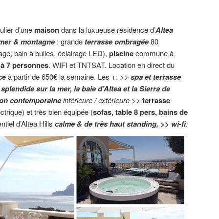
culier d’une
maison
dans la luxueuse résidence d’
Altea
mer
& montagne
: grande
terrasse
ombragée
80
e, bain à bulles, éclairage LED),
piscine
commune à
 à 7 personnes
. WIFI et TNTSAT. Location en direct du
ce
à partir de 650€ la semaine. Les +: >>
spa et terrasse
lendide sur la mer, la baie d’Altea et la Sierra de
ion contemporaine
intérieure / extérieure
>>
terrasse
ctrique) et très bien équipée (
sofas, table 8 pers, bains de
ntiel d’Altea Hills
calme & de très haut standing, >>
wi-fi
.