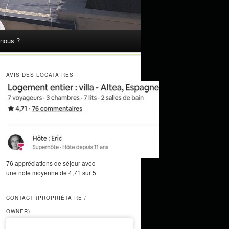
nous ?
AVIS DES LOCATAIRES
76 appréciations de séjour avec
une note moyenne de 4,71 sur 5
CONTACT (PROPRIÉTAIRE /
OWNER)