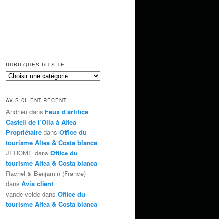
RUBRIQUES DU SITE
AVIS CLIENT RECENT
Andrieu dans
Feux d’artifice
Castell de l’Olla à Altea
Propriétaire
dans
Office du
tourisme Altea & Costa blanca
JEROME dans
Office du
tourisme Altea & Costa blanca
Rachel & Benjamin (France)
dans
Avis client
vande velde dans
Office du
tourisme Altea & Costa blanca