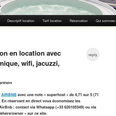
Descriptif location
Tarif location
Réservation
Qui sommes-
son en location avec
reply
ique, wifi, jacuzzi,
priétaire
r
AIRBNB
avec une note « superhost » de 4,71 sur 5 (71
. En réservant en direct vous économisez les
irBnb : contact via Whatsapp (+33 620105349) ou via
iétaire/owner » sur ce site.