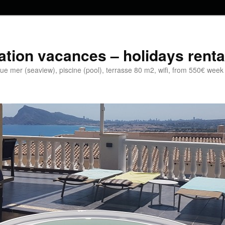
cation vacances – holidays rental
, vue mer (seaview), piscine (pool), terrasse 80 m2, wifi, from 550€ week