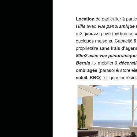
Location
de particulier à parti
Hills
avec
vue panoramique 
m2,
jacuzzi
privé (hydromassag
quelques maisons. Capacité
6
propriétaire
sans frais d’agen
80m2 avec
vue panoramique sp
Bernia
>> mobilier &
décorat
ombragée
(parasol & store éle
soleil, BBQ
) >> quartier réside