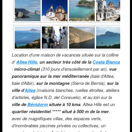
Location d’une maison de vacances située sur la colline
d’
Altea Hills
,
un secteur très côté de la
Costa Blanca
:
micro-climat
(310 jours d’ensoleillement par an),
vue
panoramique sur la mer méditerranée
(baie d’Altea,
baie d’Albir),
sur la montagne
(Sierra de Bernia),
sur la
ville d’
Altea
(maisons blanches, ruelles étroites, ateliers
d’artistes, église N.D. del Consuelo), et au loin sur la
ville de
Bénidorm
située à 10 kms
. Altea Hills est un
quartier résidentiel ***** situé à 500 m de la mer
,
avec de magnifiques villas, des espaces verts,
d’inombrables piscines privées ou collectives, un