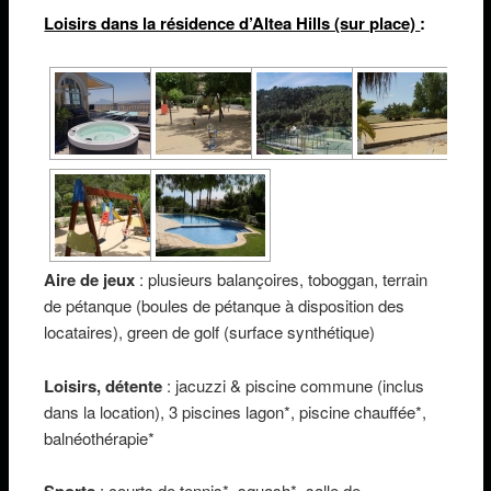
Loisirs dans la résidence d’Altea Hills (sur place)
:
Aire de jeux
: plusieurs balançoires, toboggan, terrain
de pétanque (boules de pétanque à disposition des
locataires), green de golf (surface synthétique)
Loisirs, détente
: jacuzzi & piscine commune (inclus
dans la location), 3 piscines lagon*, piscine chauffée*,
balnéothérapie*
Sports
: courts de tennis*, squash*, salle de