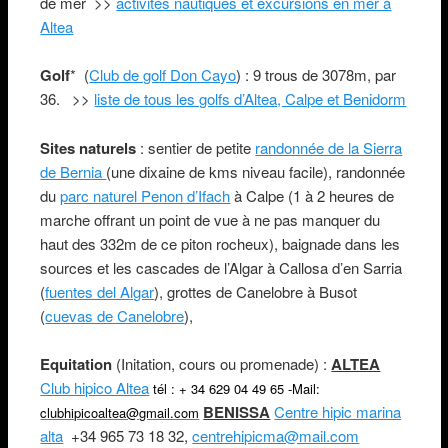
de mer >>
activités nautiques et excursions en mer à
Altea
Golf
* (
Club de golf Don Cayo
) : 9 trous de 3078m, par
36. >>
liste de tous les golfs d’Altea, Calpe et Benidorm
Sites naturels
: sentier de petite
randonnée de la Sierra
de Bernia
(une dixaine de kms niveau facile), randonnée
du
parc naturel Penon d’Ifach
à Calpe (1 à 2 heures de
marche offrant un point de vue à ne pas manquer du
haut des 332m de ce piton rocheux), baignade dans les
sources et les cascades de l’Algar à Callosa d’en Sarria
(
fuentes del Algar
), grottes de Canelobre à Busot
(
cuevas de Canelobre
),
Equitation
(Initation, cours ou promenade) :
ALTEA
Club hipico Altea
tél : + 34 629 04 49 65
-Mail:
BENISSA
Centre hipic marina
clubhipicoaltea@gmail.com
alta
+34 965 73 18 32,
centrehipicma@mail.com