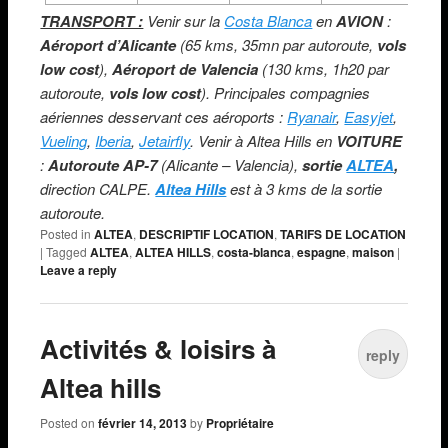
TRANSPORT :
Venir sur la
Costa Blanca
en
AVION
:
Aéroport d’Alicante
(65 kms, 35mn par autoroute,
vols
low cost
),
Aéroport de Valencia
(130 kms, 1h20 par
autoroute,
vols low cost
). Principales compagnies
aériennes desservant ces aéroports :
Ryanair
,
Easyjet
,
Vueling
,
Iberia
,
Jetairfly
. Venir à Altea Hills en
VOITURE
:
Autoroute AP-7
(Alicante – Valencia),
sortie
ALTEA
,
direction CALPE.
Altea Hills
est à 3 kms de la sortie
autoroute.
Posted in
ALTEA
,
DESCRIPTIF LOCATION
,
TARIFS DE LOCATION
|
Tagged
ALTEA
,
ALTEA HILLS
,
costa-blanca
,
espagne
,
maison
|
Leave a reply
Activités & loisirs à
reply
Altea hills
Posted on
février 14, 2013
by
Propriétaire