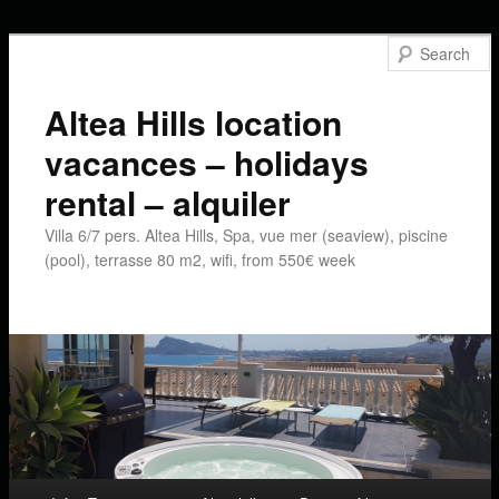
Altea Hills location
vacances – holidays
rental – alquiler
Villa 6/7 pers. Altea Hills, Spa, vue mer (seaview), piscine
(pool), terrasse 80 m2, wifi, from 550€ week
Main menu