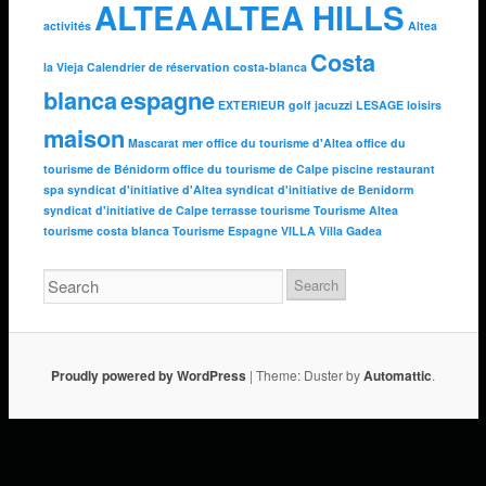
ALTEA
ALTEA HILLS
activités
Altea
Costa
la Vieja
Calendrier de réservation
costa-blanca
blanca
espagne
EXTERIEUR
golf
jacuzzi
LESAGE
loisirs
maison
Mascarat
mer
office du tourisme d'Altea
office du
tourisme de Bénidorm
office du tourisme de Calpe
piscine
restaurant
spa
syndicat d'initiative d'Altea
syndicat d'initiative de Benidorm
syndicat d'initiative de Calpe
terrasse
tourisme
Tourisme Altea
tourisme costa blanca
Tourisme Espagne
VILLA
Villa Gadea
Proudly powered by WordPress
|
Theme: Duster by
Automattic
.