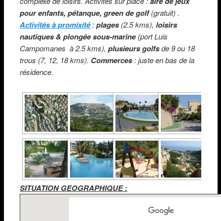
complexe de loisirs. Activités sur place :
aire de
jeux
pour enfants, pétanque, green de golf
(gratuit) .
Activités à promixité
:
plages
(2.5 kms),
loisirs
nautiques & plongée sous-marine
(port Luis
Campomanes à 2.5 kms),
plusieurs golfs
de 9 ou 18
trous (7, 12, 18 kms).
Commerces
: juste en bas de la
résidence.
SITUATION GEOGRAPHIQUE :