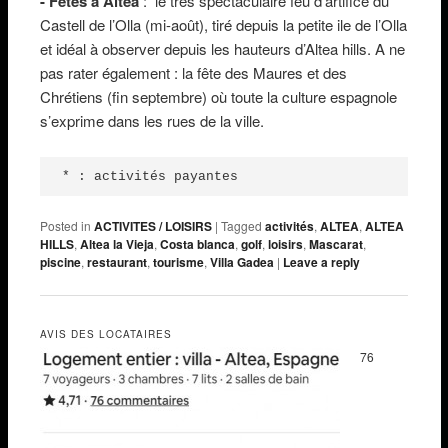
- Fêtes à Altea
: le très spectaculaire feu d’artifice du
Castell de l’Olla (mi-août), tiré depuis la petite ile de l’Olla
et idéal à observer depuis les hauteurs d’Altea hills. A ne
pas rater également : la fête des Maures et des
Chrétiens (fin septembre) où toute la culture espagnole
s’exprime dans les rues de la ville.
* : activités payantes
Posted in
ACTIVITES / LOISIRS
|
Tagged
activités
,
ALTEA
,
ALTEA
HILLS
,
Altea la Vieja
,
Costa blanca
,
golf
,
loisirs
,
Mascarat
,
piscine
,
restaurant
,
tourisme
,
Villa Gadea
|
Leave a reply
AVIS DES LOCATAIRES
76