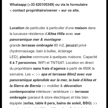
Whatsapp (+33 620105349) ou via le formulaire
« contact propriétaire/owner » sur ce site.
Location
de particulier à particulier d’une
maison
dans
la luxueuse résidence d’
Altea Hills
avec
vue
panoramique mer
& montagne
:
grande
terrasse
ombragée
80 m2,
jacuzzi
privé
(hydromassage, bain à bulles, éclairage
LED),
piscine
commune à quelques maisons. Capacité
6 à 7 personnes
. WIFI et TNTSAT. Location en direct
du propriétaire
sans frais d’agence
à partir de 650€ la
semaine. Les +: >>
spa et terrasse 80m2 avec
vue
panoramique splendide sur la mer, la baie d’Altea et
la Sierra de Bernia
>> mobilier &
décoration
contemporaine
intérieure / extérieure
>>
terrasse
ombragée
(parasol & store électrique) et très bien
équipée (
sofas, table 8 pers, bains de soleil, BBQ
) >>