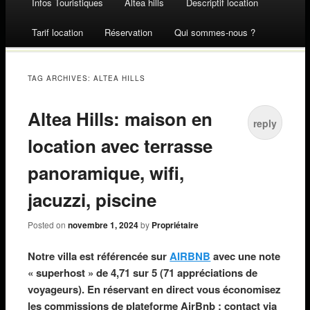
Infos Touristiques
Altea hills
Descriptif location
Skip to content
Tarif location
Réservation
Qui sommes-nous ?
TAG ARCHIVES:
ALTEA HILLS
Altea Hills: maison en
reply
location avec terrasse
panoramique, wifi,
jacuzzi, piscine
Posted on
novembre 1, 2024
by
Propriétaire
Notre villa est référencée sur
AIRBNB
avec une note
« superhost » de 4,71 sur 5 (71 appréciations de
voyageurs). En réservant en direct vous économisez
les commissions de plateforme AirBnb : contact via