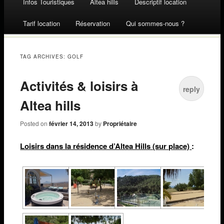
Infos Touristiques
Altea hills
Descriptif location
Skip to content
Tarif location
Réservation
Qui sommes-nous ?
TAG ARCHIVES:
GOLF
Activités & loisirs à
reply
Altea hills
Posted on
février 14, 2013
by
Propriétaire
Loisirs dans la résidence d’Altea Hills (sur place)
: