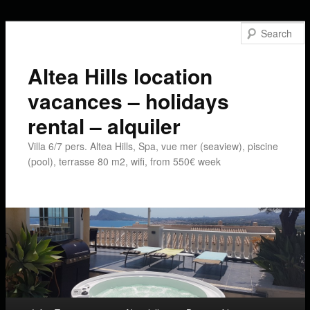
Altea Hills location
vacances – holidays
rental – alquiler
Villa 6/7 pers. Altea Hills, Spa, vue mer (seaview), piscine
(pool), terrasse 80 m2, wifi, from 550€ week
Main menu