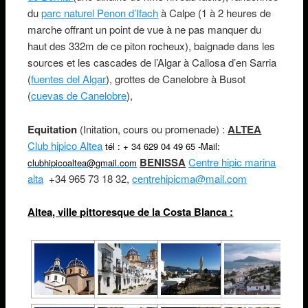
du
parc naturel Penon d’Ifach
à Calpe (1 à 2 heures de
marche offrant un point de vue à ne pas manquer du
haut des 332m de ce piton rocheux), baignade dans les
sources et les cascades de l’Algar à Callosa d’en Sarria
(
fuentes del Algar
), grottes de Canelobre à Busot
(
cuevas de Canelobre
),
Equitation
(Initation, cours ou promenade) :
ALTEA
Club hipico Altea
tél : + 34 629 04 49 65
-Mail:
BENISSA
Centre hipic marina
clubhipicoaltea@gmail.com
alta
+34 965 73 18 32,
centrehipicma@mail.com
Altea, ville pittoresque de la Costa Blanca :