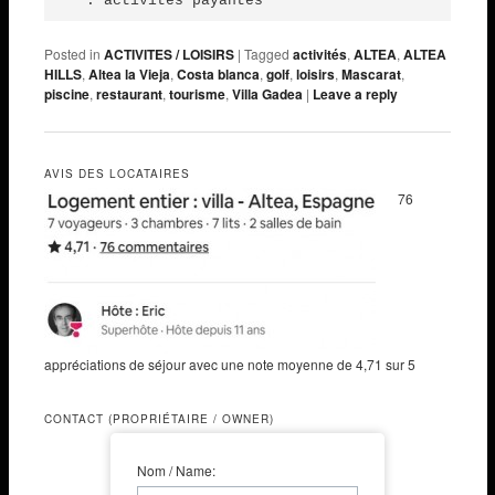
* : activités payantes
Posted in
ACTIVITES / LOISIRS
|
Tagged
activités
,
ALTEA
,
ALTEA
HILLS
,
Altea la Vieja
,
Costa blanca
,
golf
,
loisirs
,
Mascarat
,
piscine
,
restaurant
,
tourisme
,
Villa Gadea
|
Leave a reply
AVIS DES LOCATAIRES
76
appréciations de séjour avec une note moyenne de 4,71 sur 5
CONTACT (PROPRIÉTAIRE / OWNER)
Nom / Name: