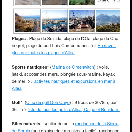
Plages
: Plage de Solsida, plage de l’Olla, plage du Cap
negret, plage du port Luis Campomanes. >>
En savoir
plus sur toutes les plages d’Altea
Sports nautiques
* (
Marina de Greenwitch
) : voile,
jetski, scooter des mers, plongée sous-marine, kayak
de mer >>
activités nautiques et excursions en mer à
Altea
Golf
* (
Club de golf Don Cayo
) : 9 trous de 3078m, par
36. >>
liste de tous les golfs d’Altea, Calpe et Benidorm
Sites naturels
: sentier de petite
randonnée de la Sierra
de Bernia
(une dixaine de kms niveau facile), randonnée