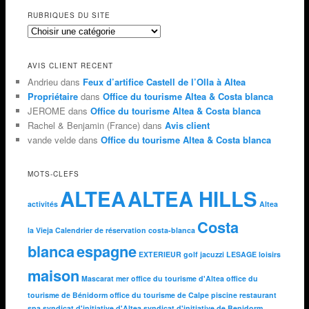
RUBRIQUES DU SITE
AVIS CLIENT RECENT
Andrieu dans
Feux d’artifice Castell de l’Olla à Altea
Propriétaire
dans
Office du tourisme Altea & Costa blanca
JEROME dans
Office du tourisme Altea & Costa blanca
Rachel & Benjamin (France) dans
Avis client
vande velde dans
Office du tourisme Altea & Costa blanca
MOTS-CLEFS
ALTEA
ALTEA HILLS
activités
Altea
Costa
la Vieja
Calendrier de réservation
costa-blanca
blanca
espagne
EXTERIEUR
golf
jacuzzi
LESAGE
loisirs
maison
Mascarat
mer
office du tourisme d'Altea
office du
tourisme de Bénidorm
office du tourisme de Calpe
piscine
restaurant
spa
syndicat d'initiative d'Altea
syndicat d'initiative de Benidorm