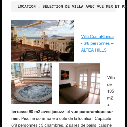
LOCATION : SELECTION DE VILLA AVEC VUE MER ET PI
Villa CostaBlanca
- 6/8 personnes –
ALTEA HILLS
Villa
de
105
m2
+
terrasse 90 m2 avec jacuzzi
et
vue panoramique sur
mer
. Piscine commune à coté de la location. Capacité
6/8 personnes : 3 chambres, 2 salles de bains, cuisine