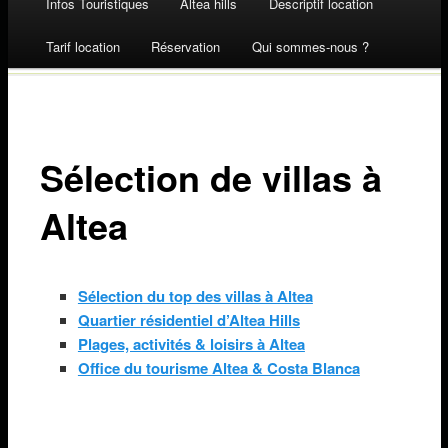
Infos Touristiques
Altea hills
Descriptif location
Skip to content
Tarif location
Réservation
Qui sommes-nous ?
Sélection de villas à
Altea
Sélection du top des villas à Altea
Quartier résidentiel d’Altea Hills
Plages, activités & loisirs à Altea
Office du tourisme Altea & Costa Blanca