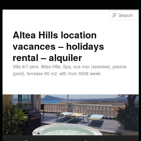
Altea Hills location
vacances – holidays
rental – alquiler
Villa 6/7 pers. Altea Hills, Spa, vue mer (seaview), piscine
(pool), terrasse 80 m2, wifi, from 550€ week
Main menu